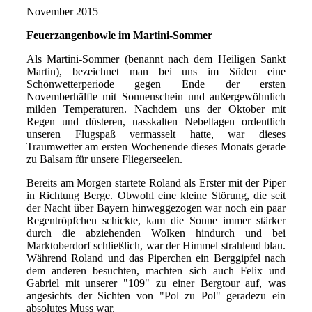
November 2015
Feuerzangenbowle im Martini-Sommer
Als Martini-Sommer (benannt nach dem Heiligen
Sankt
Martin),
bezeichnet man bei uns im Süden eine
Schönwetterperiode gegen Ende der ersten
Novemberhälfte mit Sonnenschein und au
ß
ergewöhnlich
milden Temperaturen. Nachdem uns der Oktober mit
Regen und düsteren, nasskalten Nebeltagen ordentlich
unseren Flugspa
ß
vermasselt hatte, war dieses
Traumwetter am ersten Wochenende dieses Monats gerade
zu Balsam
für
unsere Fliegerseelen.
Bereits am Morgen startete Roland als Erster mit der Piper
in Richtung Berge. Obwohl eine kleine Störung, die seit
der Nacht über Bayern hinweggezogen war noch ein paar
Regentröpfchen schickte, kam die Sonne immer stärker
durch die abziehenden Wolken hindurch und bei
Marktoberdorf schließlich, war der Himmel strahlend blau.
Während Roland und das Piperchen ein Berggipfel nach
dem anderen besuchten, machten sich auch Felix und
Gabriel mit unserer "109" zu einer Bergtour auf, was
angesichts der Sichten von "Pol zu Pol"
geradezu ein
absolutes Muss war.