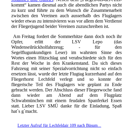
kommt“ kamen diesmal auch die abendlichen Partys nicht
zu kurz und führte zu dem Wunsch die Zusammenarbeit
zwischen den Vereinen auch ausserhalb des Fluglagers
wieder etwas zu intensivieren was vor allem dem Verdienst
der Fliegerjugend beider Vereinen zuzuschreiben ist.
Am Freitag fordert die Sommerhitze dann doch noch ihr
Opfer, erlitt der LSV Lepo (das
Windenseilrückholfahrzeug; - für den
Segelflugunkundigen Leser) im wahrsten Sinne des
Wortes einen Hitzschlag und verabschiedete sich für den
Rest der Woche in den Krankenstand. Da sich dieses
Fahrzeug mit seiner Spezialvorrichtung nicht so einfach
ersetzen lässt, wurde der letzte Flugtag kurzerhand auf den
Fliegerhorst Lechfeld verlegt und so konnte der
fliegerische Teil des Fluglagers wie geplant zu Ende
gebracht werden. Der Abschluss dieser Fliegerwoche fand
dann wieder am Abend auf dem Flugplatz
Schwabmünchen mit einem feudalen Spanferkel Essen
statt. Lieber LSV SMÜ danke für die Einladung, Spaß
hat`s g`macht.
Letzter Aufruf für Lechfeldair 109 nach Büsum...