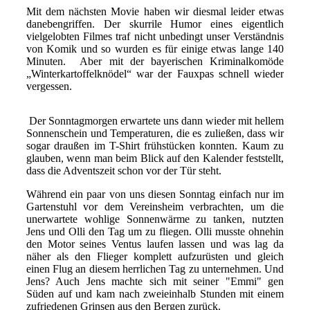
Mit dem nächsten Movie haben wir diesmal leider etwas
danebengriffen. Der skurrile Humor eines eigentlich
vielgelobten Filmes traf nicht unbedingt unser Verständnis
von Komik und so wurden es für einige etwas lange 140
Minuten. Aber mit der bayerischen Kriminalkomöde
„Winterkartoffelknödel“ war der Fauxpas schnell wieder
vergessen.
Der Sonntagmorgen erwartete uns dann wieder mit hellem
Sonnenschein und Temperaturen, die es zulie
ß
en, dass wir
sogar drau
ß
en im T-Shirt frühstücken konnten. Kaum zu
glauben, wenn man beim Blick auf den Kalender feststellt,
dass die Adventszeit schon vor der Tür steht.
Während ein paar von uns diesen Sonntag einfach nur im
Gartenstuhl vor dem Vereinsheim verbrachten, um die
unerwartete wohlige Sonnenwärme zu tanken, nutzten
Jens und Olli den Tag um zu fliegen. Olli musste ohnehin
den Motor seines Ventus laufen lassen und was lag da
näher als den Flieger komplett aufzurüsten und gleich
einen Flug an diesem herrlichen Tag zu unternehmen. Und
Jens? Auch Jens machte sich mit seiner "Emmi" gen
Süden auf und kam nach zweieinhalb Stunden mit einem
zufriedenen Grinsen aus den Bergen zurück.