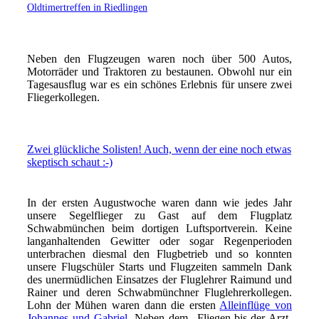
Oldtimertreffen in Riedlingen
Neben den Flugzeugen waren noch über 500 Autos,
Motorräder und Traktoren zu bestaunen. Obwohl nur ein
Tagesausflug war es ein schönes Erlebnis für unsere zwei
Fliegerkollegen.
Zwei glückliche Solisten! Auch, wenn der eine noch etwas
skeptisch schaut :-)
In der ersten Augustwoche waren dann wie jedes Jahr
unsere Segelflieger zu Gast auf dem Flugplatz
Schwabmünchen beim dortigen Luftsportverein. Keine
langanhaltenden Gewitter oder sogar Regenperioden
unterbrachen diesmal den Flugbetrieb und so konnten
unsere Flugschüler Starts und Flugzeiten sammeln Dank
des unermüdlichen Einsatzes der Fluglehrer Raimund und
Rainer und deren Schwabmünchner Fluglehrerkollegen.
Lohn der Mühen waren dann die ersten
Alleinflüge von
Johannes und Gabriel
. Neben dem „Fliegen-bis-der-Arzt-