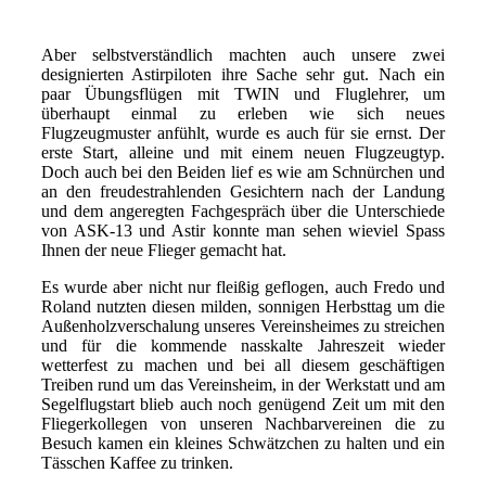
Aber selbstverständlich machten auch unsere zwei
designierten Astirpiloten ihre Sache sehr gut. Nach ein
paar Übungsflügen mit TWIN und Fluglehrer, um
überhaupt einmal zu erleben wie sich neues
Flugzeugmuster anfühlt, wurde es auch für sie ernst. Der
erste Start, alleine und mit einem neuen Flugzeugtyp.
Doch auch bei den Beiden lief es wie am Schnürchen und
an den freudestrahlenden Gesichtern nach der Landung
und dem angeregten Fachgespräch über die Unterschiede
von ASK-13 und Astir konnte man sehen wieviel Spass
Ihnen der neue Flieger gemacht hat.
Es wurde aber nicht nur fleißig geflogen, auch Fredo und
Roland nutzten diesen milden, sonnigen Herbsttag um die
Außenholzverschalung unseres Vereinsheimes zu streichen
und für die kommende nasskalte Jahreszeit wieder
wetterfest zu machen und bei all diesem geschäftigen
Treiben rund um das Vereinsheim, in der Werkstatt und am
Segelflugstart blieb auch noch genügend Zeit um mit den
Fliegerkollegen von unseren Nachbarvereinen die zu
Besuch kamen ein kleines Schwätzchen zu halten und ein
Tässchen Kaffee zu trinken.