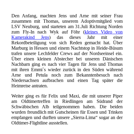
Den Anfang, machten Jens und Arne mit seiner Frau
zusammen mit Thomas, unserem Adoptivmitglied vom
LSV Neuburg, und starteten am 31.Juli Richtung Norden
zum Fly-In nach Wyk auf Föhr (
kleines Video
von
Kamerakind Jens
) das dieses Jahr mit einer
Rekordbeteiligung von sich Reden gemacht hat. Über
Marburg in Hessen und einem Nachtstop in Heide-Büsum
trafen unsere Lechfelder Crews auf der Nordseeinsel ein.
Über einen kleinen Abstecher bei unseren Dänischen
Nachbarn ging es nach vier Tagen für Jens und Thomas
mit ihren Emmi`s wieder zurück in den Süden während
Arne und Petula noch zum Bekanntenbesuch nach
Niedersachsen aufbrachen und einen Tag später die
Heimreise antraten.
Weiter ging es für Felix und Maxi, die mit unserer Piper
am Oldtimertreffen in Riedlingen am Südrand der
Schwäbischen Alb teilgenommen haben. Die beiden
wurden freundlich mit Gutscheinen für Essen und Trinken
empfangen und durften unsere „Sierra-Lima“ sogar an der
Oldtimer-Flightline ausstellen.